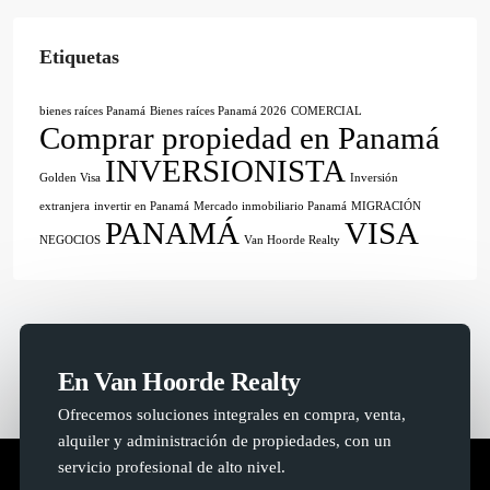
Etiquetas
bienes raíces Panamá
Bienes raíces Panamá 2026
COMERCIAL
Comprar propiedad en Panamá
INVERSIONISTA
Golden Visa
Inversión
extranjera
invertir en Panamá
Mercado inmobiliario Panamá
MIGRACIÓN
PANAMÁ
VISA
NEGOCIOS
Van Hoorde Realty
En Van Hoorde Realty
Ofrecemos soluciones integrales en compra, venta,
alquiler y administración de propiedades, con un
servicio profesional de alto nivel.