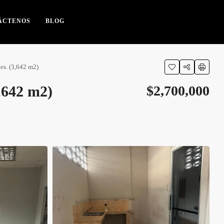
ÁCTENOS
BLOG
es. (3,642 m2)
,642 m2)
$2,700,000