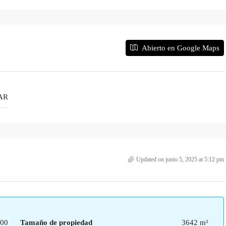
Abierto en Google Maps
UAR
Updated on junio 5, 2025 at 5:12 pm
000
Tamaño de propiedad
3642 m²